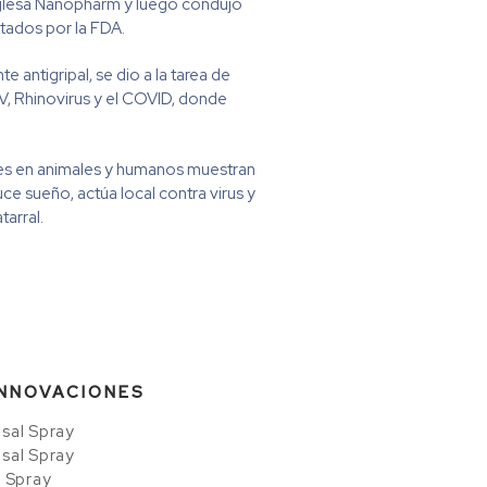
nglesa Nanopharm y luego condujo
itados por la FDA.
 antigripal, se dio a la tarea de
SV, Rhinovirus y el COVID, donde
ones en animales y humanos muestran
ce sueño, actúa local contra virus y
arral.
INNOVACIONES
sal Spray
sal Spray
l Spray