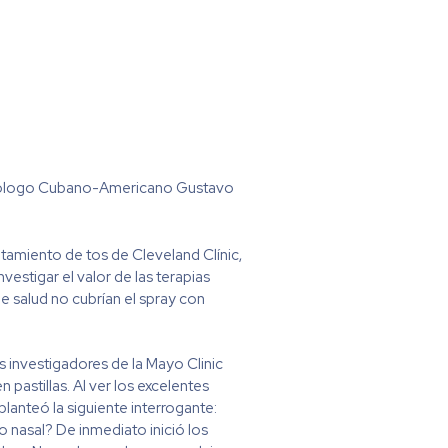
umólogo Cubano-Americano Gustavo
ratamiento de tos de Cleveland Clínic,
nvestigar el valor de las terapias
 de salud no cubrían el spray con
os investigadores de la Mayo Clinic
 pastillas. Al ver los excelentes
planteó la siguiente interrogante:
nasal? De inmediato inició los