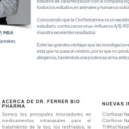
estudios de caracterización con la compañía i
todos los estudios en animales y humanos solic
Conociendo que la Clorfeniramina es un excelente
estudiarlo contra varios virus—Influenza A/B, R
muestra excelentes resultados.
P, MBA
Speaker,
Entre las grandes ventajas que las investigaci
está que no pasa al cerebro, por lo que no produ
alérgenos, haciéndola una poderosa arma anticat
ACERCA DE DR. FERRER BIO
NUEVAS 
PHARMA
Somos los principales innovadores en
ClorNasal Na
medicamentos intranasales para el
ClorNovir Na
tratamiento de la tos, los resfriados, la
TriMist Nasa