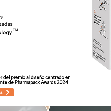
es
azadas
TM
ology
 del premio al diseño centrado en
iente de Pharmapack Awards 2024
ás