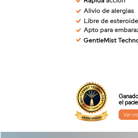
Rápida
acción
Alivio de alergias
Libre de esteroid
Apto para embar
GentleMist Techn
Ganador
el pac
Ver m