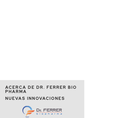
Farmacia Unión (Santiago) -
Farmacia Monumental (Santiago) -
Farmacia Carol (Todas las
sucursales) - Farmacia Jending
(Ciudad Nueva) - Farmacia
FARMAPRADO - Farmacia Macorix
ACERCA DE DR. FERRER BIO
PHARMA
NUEVAS INNOVACIONES