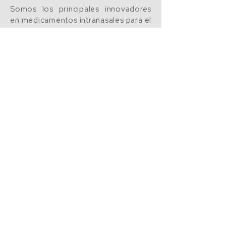
Somos los principales innovadores
en medicamentos intranasales para el
tratamiento de la tos, los resfriados,
la gripe y las alergias. Utilizamos
tecnología avanzada de
nanopartículas para llevar al mercado
productos de alta calidad basados en
evidencia, centrados en el
consumidor e inventados por los
médicos.
ClorNasal Nasal Spray
ClorNovir Nasal Spray
TriMist Nasal Spray
Dr Ferrer BioPharma